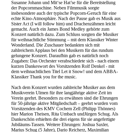
Susanne Johann und Mit‘se Hat’se für die Bereitstellung
der Popcornmaschine. Neben Filmmusik sorgte
insbesondere auch der typische Popcorn-Geruch für eine
echte Kino-Atmosphäre. Nach der Pause gab es Musik aus
Sister Act (I will follow him) und Drachenzähmen leicht
gemacht. Auch ein James Bond Medley gehörte zum
Konzert natürlich dazu. Zum Schluss sorgten die Musiker
für weihnachtliche Stimmung – mit dem Klassiker Winter
Wonderland. Die Zuschauer bedankten sich mit
zahlreichem Applaus bei den Musikern für das rundum
gelungene Konzert. Daraufhin gab es natürlich noch
Zugaben: Das Orchester verabschiedete sich - nach einem
kurzen Dankeswort des Vorsitzenden Rolf Denkel - mit
dem weihnachtlichen Titel Let it Snow! und dem ABBA-
Klassiker Thank you for the music.
Nach dem Konzert wurden zahlreiche Musiker aus dem
Musikverein Ulmen für ihre langjährige aktive Zeit im
Verein geehrt. Besonders zu erwähnen sind die Ehrungen
für 50-jährige aktive Mitgliedschaft – geehrt wurden vom
Vorsitzenden des KMV Cochem Zell (Philipp Thönnes)
hier Marion Theisen, Rita Umbach undJürgen Schug. Als
Dankeschön erhielten die drei eigens für sie angefertigte
Jubiläums-Tassen. Weitere Ehrungen: Joshua Saxler,
Marius Schug (5 Jahre), Dario Reicherz, Maximilian